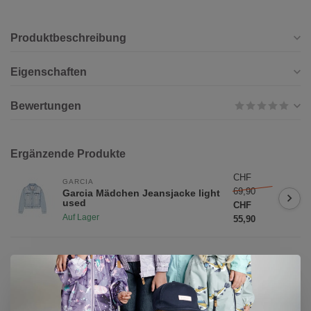
Produktbeschreibung
Eigenschaften
Bewertungen
Ergänzende Produkte
CHF
GARCIA
69,90
Garcia Mädchen Jeansjacke light
used
CHF
Auf Lager
55,90
MINYMO
CHF 47,90
Minymo Mädchen Stickjacke
CHF 37,90
Auf Lager