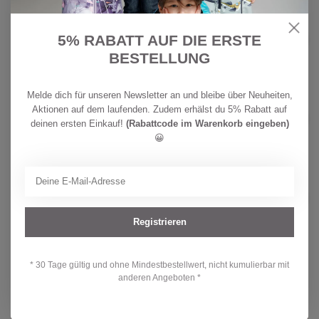
CHF
HUST & CLAIRE
44,90
Hust & Claire Bambus Strickjacke
5% RABATT AUF DIE ERSTE
Curd
CHF
BESTELLUNG
Auf Lager
34,90
Melde dich für unseren Newsletter an und bleibe über Neuheiten,
CHF
WHEAT
Aktionen auf dem laufenden. Zudem erhälst du 5% Rabatt auf
42,90
Wheat Mädchen Strickjacke Maia
summer sky
deinen ersten Einkauf!
(Rabattcode im Warenkorb eingeben)
CHF
Auf Lager
😀
32,90
CHF
WHEAT
42,90
Wheat Mädchen Strickjacke Maia
bubblegum
CHF
Auf Lager
32,90
Registrieren
* 30 Tage gültig und ohne Mindestbestellwert, nicht kumulierbar mit
Hast du Fragen zu diesem Produkt?
anderen Angeboten *
Oder brauchst du Hilfe bei deiner Bestellung? Kontaktiere unseren
Kundendienst unter
info@kidsdream.ch
oder +41 43 477 07 39.
Wir helfen dir gerne weiter!