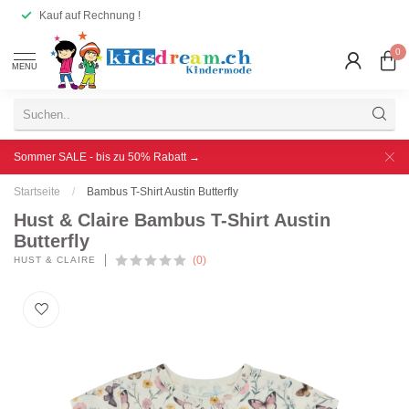
Kauf auf Rechnung !
0
MENU
Sommer SALE - bis zu 50% Rabatt →
Startseite
/
Bambus T-Shirt Austin Butterfly
Hust & Claire Bambus T-Shirt Austin
Butterfly
(0)
HUST & CLAIRE