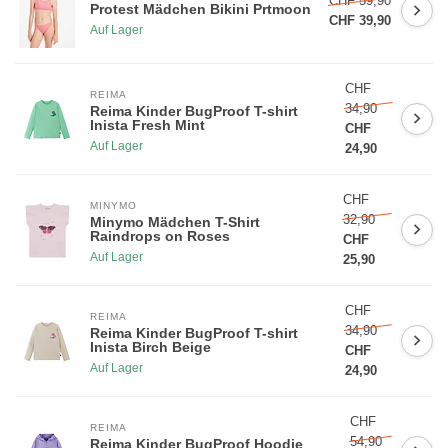
CHF 59,90
Protest Mädchen Bikini Prtmoon
CHF 39,90
Auf Lager
CHF
REIMA
34,90
Reima Kinder BugProof T-shirt
Inista Fresh Mint
CHF
Auf Lager
24,90
CHF
MINYMO
32,90
Minymo Mädchen T-Shirt
Raindrops on Roses
CHF
Auf Lager
25,90
CHF
REIMA
34,90
Reima Kinder BugProof T-shirt
Inista Birch Beige
CHF
Auf Lager
24,90
CHF
REIMA
54,90
Reima Kinder BugProof Hoodie