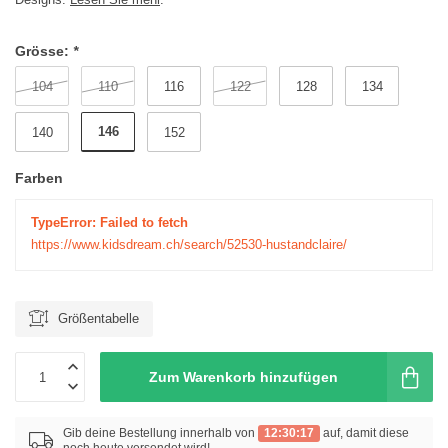
Grösse:
*
104
110
116
122
128
134
146
140
152
Farben
TypeError: Failed to fetch
https://www.kidsdream.ch/search/52530-hustandclaire/
Größentabelle
Zum Warenkorb hinzufügen
Gib deine Bestellung innerhalb von
12:30:17
auf, damit diese