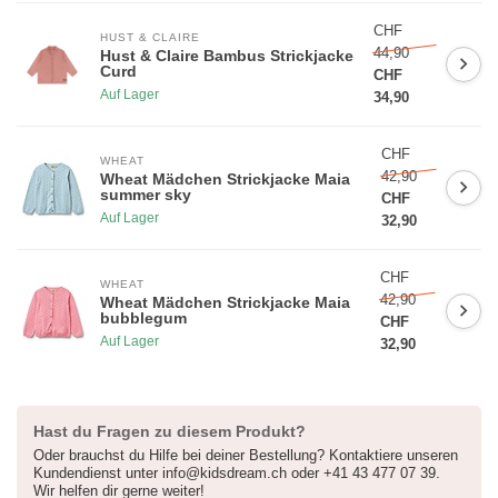
CHF
HUST & CLAIRE
44,90
Hust & Claire Bambus Strickjacke
Curd
CHF
Auf Lager
34,90
CHF
WHEAT
42,90
Wheat Mädchen Strickjacke Maia
summer sky
CHF
Auf Lager
32,90
CHF
WHEAT
42,90
Wheat Mädchen Strickjacke Maia
bubblegum
CHF
Auf Lager
32,90
Hast du Fragen zu diesem Produkt?
Oder brauchst du Hilfe bei deiner Bestellung? Kontaktiere unseren
Kundendienst unter
info@kidsdream.ch
oder +41 43 477 07 39.
Wir helfen dir gerne weiter!