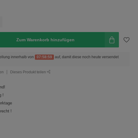
Zum Warenkorb hinzufügen
ellung innerhalb von
07:58:58
auf, damit diese noch heute versendet
gen
Dieses Produkt teilen
nd!
 !
erktage
recht !