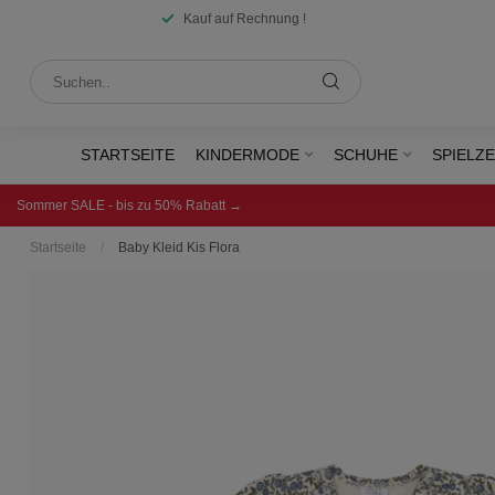
Kauf auf Rechnung !
STARTSEITE
KINDERMODE
SCHUHE
SPIELZ
Sommer SALE - bis zu 50% Rabatt →
Startseite
/
Baby Kleid Kis Flora