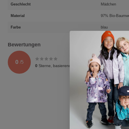
Geschlecht
Mädchen
Material
97% Bio-Baumwo
Farbe
blau
Bewertungen
0
/
5
0
Sterne, basierend auf
0
Bewertungen