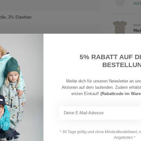
Auf 
lle, 3% Elasthan
HUS
Hus
Auf 
5% RABATT AUF D
HUS
BESTELLU
Hus
Ihre Bewertung hinzufügen
Auf 
Melde dich für unseren Newsletter an und
Aktionen auf dem laufenden. Zudem erhäls
HUS
ersten Einkauf!
(Rabattcode im War
Hus
Auf 
HUS
Hus
* 30 Tage gültig und ohne Mindestbestellwert, 
Auf 
Angeboten *