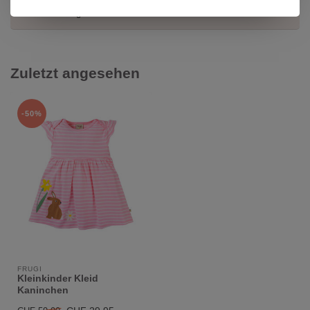
Kundendienst unter
info@kidsdream.ch
oder +41 43 477 07 39.
Wir helfen dir gerne weiter!
Zuletzt angesehen
-50%
FRUGI
Kleinkinder Kleid
Kaninchen