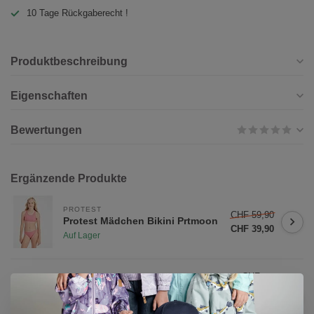
10 Tage Rückgaberecht !
Produktbeschreibung
Eigenschaften
Bewertungen
Ergänzende Produkte
PROTEST
CHF 59,90
Protest Mädchen Bikini Prtmoon
CHF 39,90
Auf Lager
CHF
REIMA
34,90
Reima Kinder BugProof T-shirt
Inista Fresh Mint
CHF