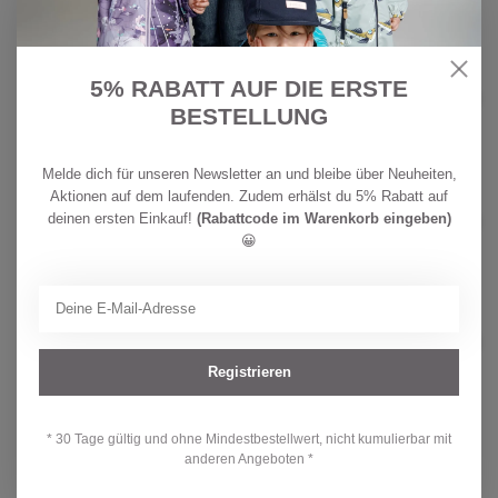
Auf Lager
24,90
CHF
MINYMO
5% RABATT AUF DIE ERSTE
32,90
Minymo Mädchen T-Shirt
Raindrops on Roses
CHF
BESTELLUNG
Auf Lager
25,90
Melde dich für unseren Newsletter an und bleibe über Neuheiten,
CHF
Aktionen auf dem laufenden. Zudem erhälst du 5% Rabatt auf
REIMA
34,90
Reima Kinder BugProof T-shirt
deinen ersten Einkauf!
(Rabattcode im Warenkorb eingeben)
Inista Birch Beige
CHF
😀
Auf Lager
24,90
PROTEST
CHF 49,90
Protest Mädchen Bikini PRTAline
CHF 39,90
Auf Lager
Registrieren
* 30 Tage gültig und ohne Mindestbestellwert, nicht kumulierbar mit
Hast du Fragen zu diesem Produkt?
anderen Angeboten *
Oder brauchst du Hilfe bei deiner Bestellung? Kontaktiere unseren