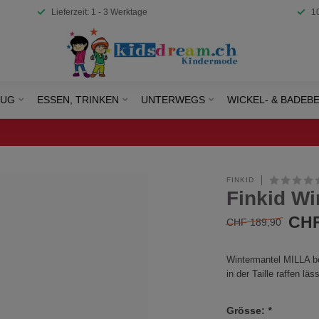
Lieferzeit: 1 - 3 Werktage
1
EUG
ESSEN, TRINKEN
UNTERWEGS
WICKEL- & BADEB
FINKID
Finkid Wi
CHF
CHF 189,90
Wintermantel MILLA be
in der Taille raffen läs
Grösse:
*