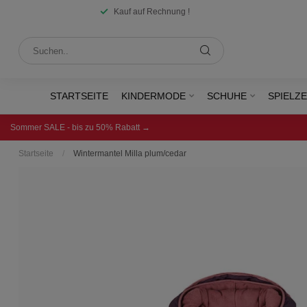
Kauf auf Rechnung !
STARTSEITE
KINDERMODE
SCHUHE
SPIELZ
Sommer SALE - bis zu 50% Rabatt →
Startseite
/
Wintermantel Milla plum/cedar