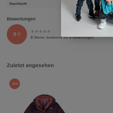
Geschlecht
Mädchen
Bewertungen
0
/
5
0
Sterne, basierend auf
0
Bewertungen
Zuletzt angesehen
-30%