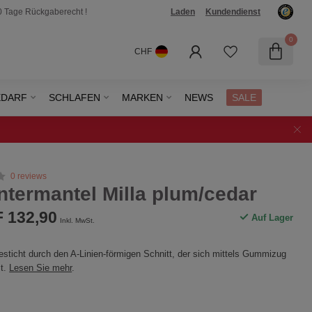
0 Tage Rückgaberecht !
Laden
Kundendienst
0
CHF
EDARF
SCHLAFEN
MARKEN
NEWS
SALE
0 reviews
ntermantel Milla plum/cedar
 132,90
Auf Lager
Inkl. MwSt.
sticht durch den A-Linien-förmigen Schnitt, der sich mittels Gummizug
st.
Lesen Sie mehr
.