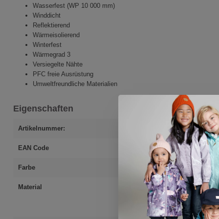
Wasserfest (WP 10 000 mm)
Winddicht
Reflektierend
Wärmeisolierend
Winterfest
Wärmegrad 3
Versiegelte Nähte
PFC freie Ausrüstung
Umweltfreundliche Materialien
Eigenschaften
Artikelnummer:
8000054-216226
EAN Code
4051578469368
Farbe
violett
Material
Oberstoff: 100 %
Polyester (recyce
100 % Polyester