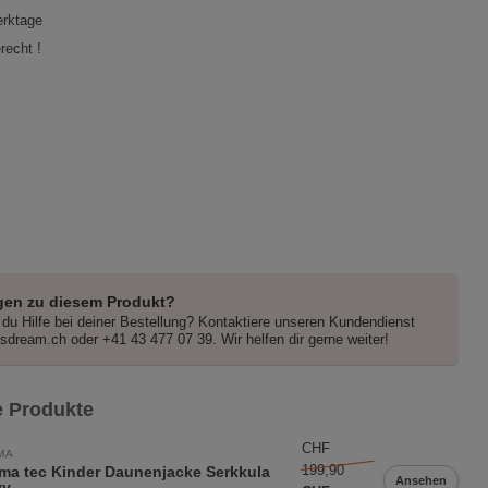
erktage
recht !
gen zu diesem Produkt?
du Hilfe bei deiner Bestellung? Kontaktiere unseren Kundendienst
dsdream.ch
oder +41 43 477 07 39. Wir helfen dir gerne weiter!
 Produkte
CHF
MA
199,90
ma tec Kinder Daunenjacke Serkkula
Ansehen
vy