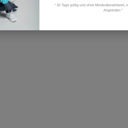
* 30 Tage gültig und ohne Mindestbestellwert, 
Angeboten *
Ihre Bewertung hinzufügen