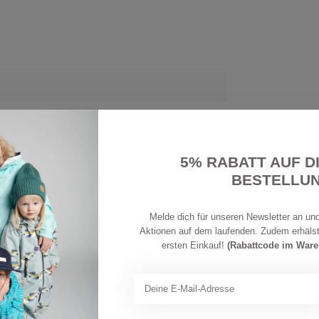
Polyamid (recycelt)beschichtet Futter:100 %
celt) Zwischenlage:100 % PU-Membran
5% RABATT AUF D
BESTELLU
Melde dich für unseren Newsletter an und
Aktionen auf dem laufenden. Zudem erhäls
ersten Einkauf!
(Rabattcode im War
rm