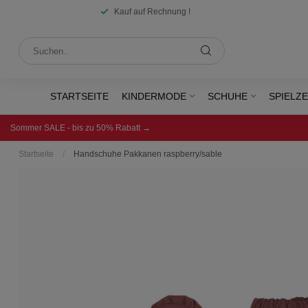
Kauf auf Rechnung !
STARTSEITE
KINDERMODE
SCHUHE
SPIELZ
Sommer SALE - bis zu 50% Rabatt →
Startseite
/
Handschuhe Pakkanen raspberry/sable