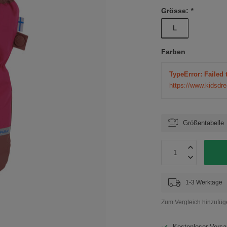
Grösse:
*
L
Farben
TypeError: Failed 
https://www.kidsdr
Größentabelle
1-3 Werktage
Zum Vergleich hinzufü
Kostenloser Versa