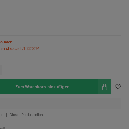
to fetch
eam.ch/search/1632029/
Zum Warenkorb hinzufügen
gen
Dieses Produkt teilen
nd!