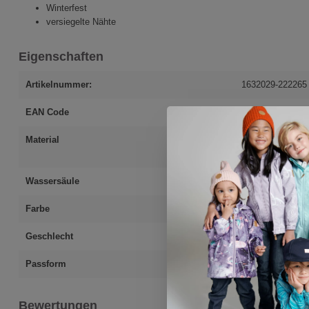
Winterfest
versiegelte Nähte
Eigenschaften
Artikelnummer:
1632029-222265
EAN Code
4051578433383
Material
Oberstoff:100 % 
Polyester (recy
Wassersäule
10'000 mm
Farbe
pink
Geschlecht
Mädchen
Passform
normale Passfo
Bewertungen