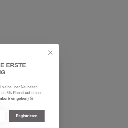
IE ERSTE
NG
 bleibe über Neuheiten,
t du 5% Rabatt auf deinen
enkorb eingeben)
😀
Registrieren