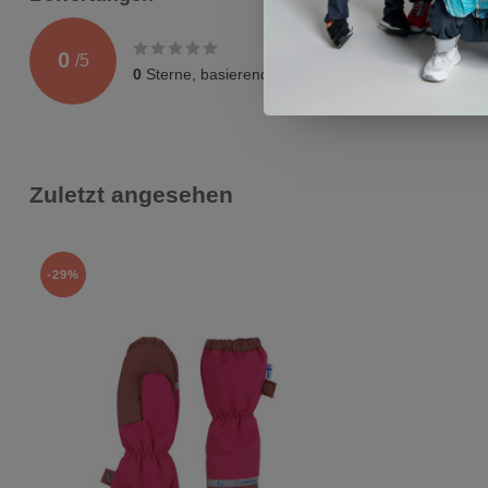
0
/
5
0
Sterne, basierend auf
0
Bewertungen
Zuletzt angesehen
-29%