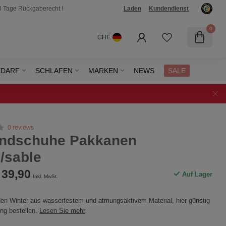
0 Tage Rückgaberecht !
Laden
Kundendienst
0
CHF
EDARF
SCHLAFEN
MARKEN
NEWS
SALE
0 reviews
andschuhe Pakkanen
/sable
39,90
Auf Lager
Inkl. MwSt.
 den Winter aus wasserfestem und atmungsaktivem Material, hier günstig
ng bestellen.
Lesen Sie mehr
.