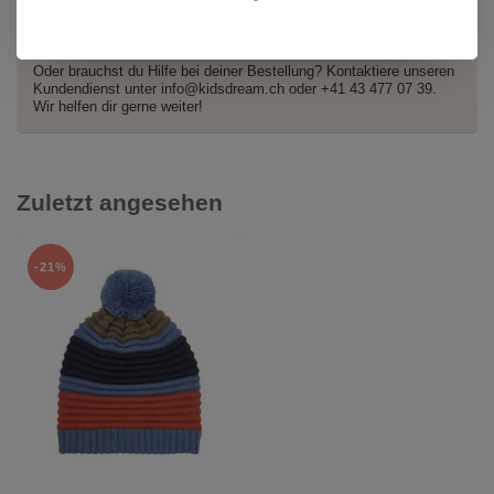
Hast du Fragen zu diesem Produkt?
Oder brauchst du Hilfe bei deiner Bestellung? Kontaktiere unseren
Kundendienst unter
info@kidsdream.ch
oder +41 43 477 07 39.
Wir helfen dir gerne weiter!
Zuletzt angesehen
-21%