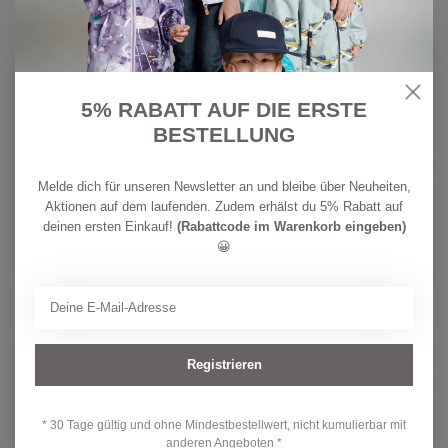
CHF
COLOR KIDS
27,90
Color Kids Kleinkinder Bade Mütze
UV 60+ Fairy Rose
CHF
Auf Lager
21,90
5% RABATT AUF DIE ERSTE
BESTELLUNG
CHF
COLOR KIDS
179,90
Color Kids Skianzug Colorblock
Graystone
CHF
Melde dich für unseren Newsletter an und bleibe über Neuheiten,
Auf Lager
134,90
Aktionen auf dem laufenden. Zudem erhälst du 5% Rabatt auf
deinen ersten Einkauf!
(Rabattcode im Warenkorb eingeben)
😀
COLOR KIDS
CHF
Color Kids Skijacke Tangerine
139,90
Tango
CHF 99,90
Auf Lager
CHF
COLOR KIDS
Registrieren
89,90
Color Kids Skihose W/POCKETS
Diva Pink
CHF
Auf Lager
69,90
* 30 Tage gültig und ohne Mindestbestellwert, nicht kumulierbar mit
anderen Angeboten *