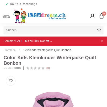
Kauf auf Rechnung !
0
MENU
Sommer SALE - bis zu 50% Rabatt →
Startseite
/
Kleinkinder Winterjacke Quilt Bonbon
Color Kids Kleinkinder Winterjacke Quilt
Bonbon
(0)
COLOR KIDS