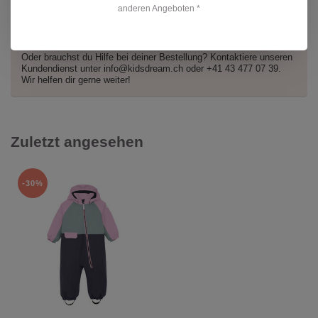
anderen Angeboten *
Hast du Fragen zu diesem Produkt?
Oder brauchst du Hilfe bei deiner Bestellung? Kontaktiere unseren
Kundendienst unter
info@kidsdream.ch
oder +41 43 477 07 39.
Wir helfen dir gerne weiter!
Zuletzt angesehen
-30%