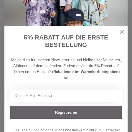
CHF
COLOR KIDS
27,90
Color Kids Kleinkinder Bade Mütze
UV 60+ Fairy Rose
CHF
Auf Lager
21,90
5% RABATT AUF DIE ERSTE
BESTELLUNG
COLOR KIDS
CHF
Color Kids Skijacke Tangerine
139,90
Tango
CHF 99,90
Melde dich für unseren Newsletter an und bleibe über Neuheiten,
Auf Lager
Aktionen auf dem laufenden. Zudem erhälst du 5% Rabatt auf
deinen ersten Einkauf!
(Rabattcode im Warenkorb eingeben)
CHF
😀
COLOR KIDS
89,90
Color Kids Skihose W/POCKETS
Diva Pink
CHF
Auf Lager
69,90
CHF
COLOR KIDS
Registrieren
129,90
Color Kids Jungen Skijacke
Colorblock Total Eclipse
CHF
Auf Lager
99,90
* 30 Tage gültig und ohne Mindestbestellwert, nicht kumulierbar mit