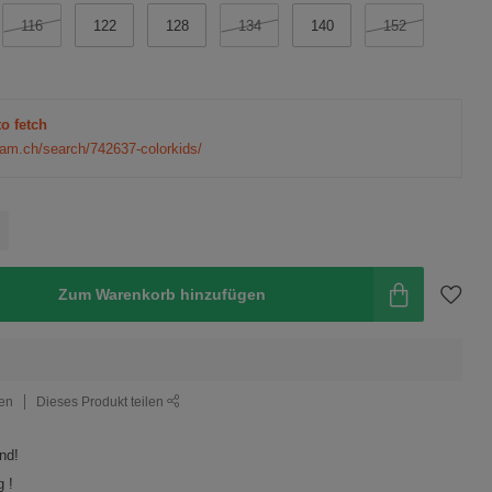
116
122
128
134
140
152
to fetch
eam.ch/search/742637-colorkids/
Zum Warenkorb hinzufügen
gen
Dieses Produkt teilen
nd!
 !