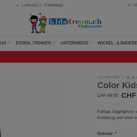
Lieferzeit: 1 - 3 Werktage
1
EUG
ESSEN, TRINKEN
UNTERWEGS
WICKEL- & BADEB
COLOR KIDS
Color Ki
CHF 
CHF 46,90
Farbige Jogginghose v
Kordelzug und einen e
Grösse:
*