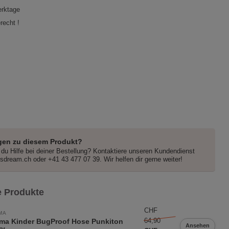
erktage
recht !
gen zu diesem Produkt?
du Hilfe bei deiner Bestellung? Kontaktiere unseren Kundendienst
dsdream.ch
oder +41 43 477 07 39. Wir helfen dir gerne weiter!
 Produkte
CHF
MA
64,90
ma Kinder BugProof Hose Punkiton
Ansehen
vy