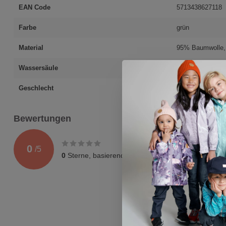
EAN Code
5713438627118
Farbe
grün
Material
95% Baumwolle,
Wassersäule
wasserabweisen
Geschlecht
Jungen
Bewertungen
0
/
5
0
Sterne, basierend auf
0
Bewertungen