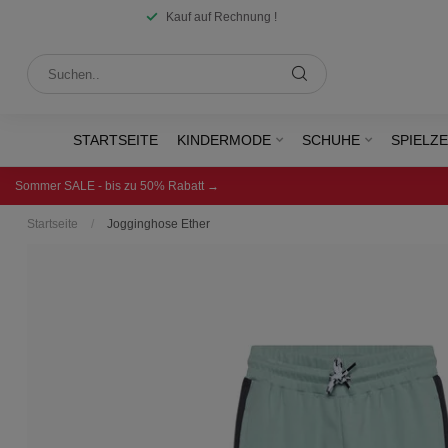
Kauf auf Rechnung !
STARTSEITE
KINDERMODE
SCHUHE
SPIELZ
Sommer SALE - bis zu 50% Rabatt →
Startseite
/
Jogginghose Ether