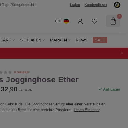
0 Tage Rückgaberecht !
Laden
Kundendienst
0
CHF
EDARF
SCHLAFEN
MARKEN
NEWS
SALE
0 reviews
ds Jogginghose Ether
32,90
Auf Lager
Inkl. MwSt.
on Color Kids. Die Jogginghose verfügt über einen verstellbaren
lastischen Bund für eine perfekte Passform.
Lesen Sie mehr
.