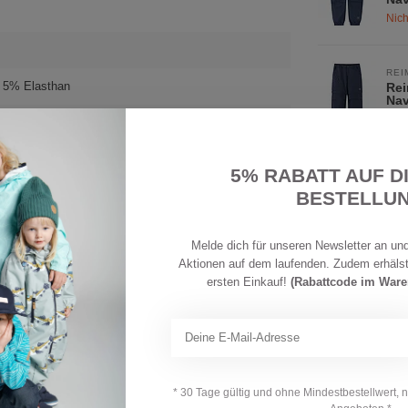
Nich
REI
 5% Elasthan
Rei
Na
Auf 
d
5% RABATT AUF D
REI
Rei
BESTELLU
Sto
Auf 
Melde dich für unseren Newsletter an und
Aktionen auf dem laufenden. Zudem erhäls
Ihre Bewertung hinzufügen
REI
ersten Einkauf!
(Rabattcode im War
Rei
Sto
Auf 
REI
Rei
* 30 Tage gültig und ohne Mindestbestellwert, 
Ear