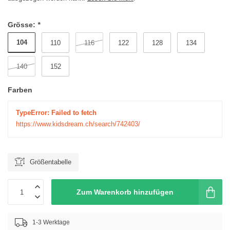
Grösse:
*
104
110
116
122
128
134
140
152
Farben
TypeError: Failed to fetch
https://www.kidsdream.ch/search/742403/
Größentabelle
Zum Warenkorb hinzufügen
1-3 Werktage