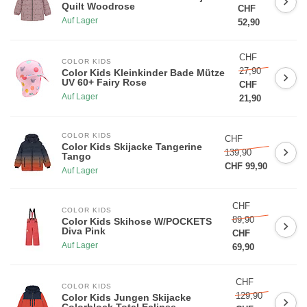
Quilt Woodrose
CHF
Auf Lager
52,90
CHF
COLOR KIDS
27,90
Color Kids Kleinkinder Bade Mütze
UV 60+ Fairy Rose
CHF
5% RABATT AUF DIE ERSTE
Auf Lager
21,90
BESTELLUNG
COLOR KIDS
CHF
Color Kids Skijacke Tangerine
Melde dich für unseren Newsletter an und bleibe über Neuheiten,
139,90
Tango
Aktionen auf dem laufenden. Zudem erhälst du 5% Rabatt auf
CHF 99,90
Auf Lager
deinen ersten Einkauf!
(Rabattcode im Warenkorb eingeben)
😀
CHF
COLOR KIDS
89,90
Color Kids Skihose W/POCKETS
Diva Pink
CHF
Auf Lager
69,90
Registrieren
CHF
COLOR KIDS
129,90
Color Kids Jungen Skijacke
Colorblock Total Eclipse