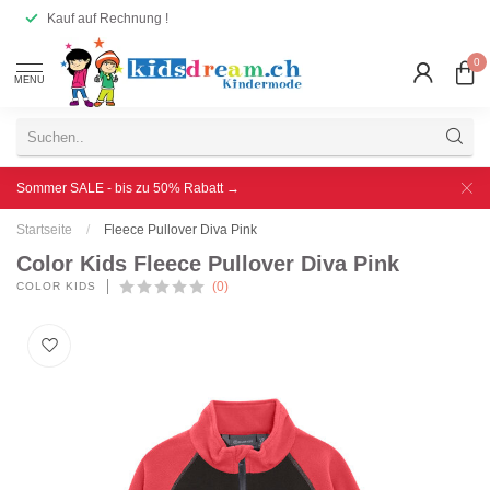
Kauf auf Rechnung !
0
MENU
Sommer SALE - bis zu 50% Rabatt →
Startseite
/
Fleece Pullover Diva Pink
Color Kids Fleece Pullover Diva Pink
(0)
COLOR KIDS