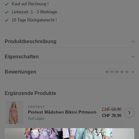
Kauf auf Rechnung !
Lieferzeit: 1 - 3 Werktage
10 Tage Rückgaberecht !
Produktbeschreibung
Eigenschaften
Bewertungen
Ergänzende Produkte
PROTEST
CHF 59,90
Protest Mädchen Bikini Prtmoon
CHF 39,90
Auf Lager
CHF
MINYMO