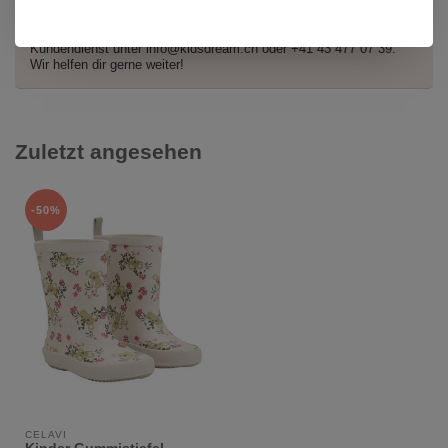
Hast du Fragen zu diesem Produkt?
Oder brauchst du Hilfe bei deiner Bestellung? Kontaktiere unseren
Kundendienst unter
info@kidsdream.ch
oder +41 43 477 07 39.
Wir helfen dir gerne weiter!
Zuletzt angesehen
-50%
CELAVI
Kinder Gummistiefel