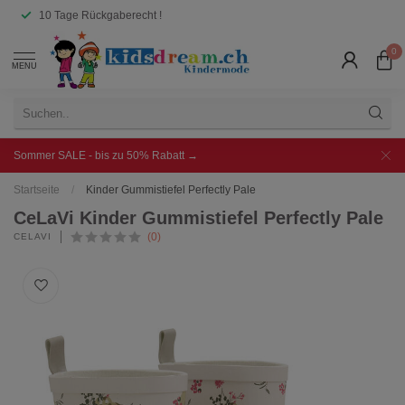
10 Tage Rückgaberecht !
0
MENU
Sommer SALE - bis zu 50% Rabatt →
Startseite
/
Kinder Gummistiefel Perfectly Pale
CeLaVi Kinder Gummistiefel Perfectly Pale
(0)
CELAVI