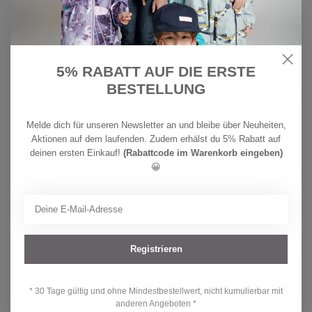
32,90
Minymo Mädchen T-Shirt
Raindrops on Roses
CHF
Auf Lager
25,90
5% RABATT AUF DIE ERSTE
CHF
REIMA
BESTELLUNG
34,90
Reima Kinder BugProof T-shirt
Inista Fresh Mint
CHF
Auf Lager
24,90
Melde dich für unseren Newsletter an und bleibe über Neuheiten,
Aktionen auf dem laufenden. Zudem erhälst du 5% Rabatt auf
CHF
deinen ersten Einkauf!
(Rabattcode im Warenkorb eingeben)
REIMA
34,90
Reima Kinder BugProof T-shirt
😀
Inista Birch Beige
CHF
Auf Lager
24,90
PROTEST
CHF 49,90
Protest Mädchen Bikini PRTAline
Registrieren
CHF 39,90
Auf Lager
* 30 Tage gültig und ohne Mindestbestellwert, nicht kumulierbar mit
anderen Angeboten *