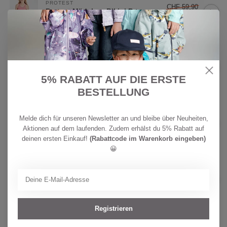
PROTEST
CHF 59,90
Protest Mädchen Bikini Prtmoon
CHF 39,90
Auf Lager
CHF
REIMA
34,90
Reima Kinder BugProof T-shirt
Inista Fresh Mint
CHF
5% RABATT AUF DIE ERSTE
Auf Lager
24,90
BESTELLUNG
CHF
MINYMO
32,90
Melde dich für unseren Newsletter an und bleibe über Neuheiten,
Minymo Mädchen T-Shirt
Raindrops on Roses
CHF
Aktionen auf dem laufenden. Zudem erhälst du 5% Rabatt auf
Auf Lager
25,90
deinen ersten Einkauf!
(Rabattcode im Warenkorb eingeben)
😀
CHF
REIMA
34,90
Reima Kinder BugProof T-shirt
Inista Birch Beige
CHF
Auf Lager
24,90
Registrieren
PROTEST