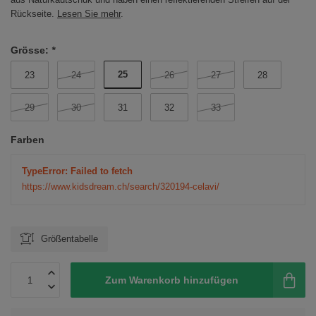
Rückseite.
Lesen Sie mehr
.
Grösse:
*
25
23
24
26
27
28
29
30
31
32
33
Farben
TypeError: Failed to fetch
https://www.kidsdream.ch/search/320194-celavi/
Größentabelle
Zum Warenkorb hinzufügen