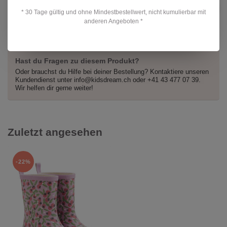
CHF 49,90
Protest Mädchen Bikini PRTAline
CHF 39,90
* 30 Tage gültig und ohne Mindestbestellwert, nicht kumulierbar mit
Auf Lager
anderen Angeboten *
Hast du Fragen zu diesem Produkt?
Oder brauchst du Hilfe bei deiner Bestellung? Kontaktiere unseren
Kundendienst unter
info@kidsdream.ch
oder +41 43 477 07 39.
Wir helfen dir gerne weiter!
Zuletzt angesehen
-22%