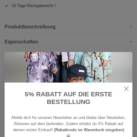
10 Tage Rückgaberecht !
Produktbeschreibung
Eigenschaften
Bewertungen
Ergänzende Produkte
BONDI
5% RABATT AUF DIE ERSTE
CHF 39,90
Bondi Kleinkinder Hose turn up
CHF 11,95
BESTELLUNG
Auf Lager
Melde dich für unseren Newsletter an und bleibe über Neuheiten,
Aktionen auf dem laufenden. Zudem erhälst du 5% Rabatt auf
Hast du Fragen zu diesem Produkt?
deinen ersten Einkauf!
(Rabattcode im Warenkorb eingeben)
Oder brauchst du Hilfe bei deiner Bestellung? Kontaktiere unseren
😀