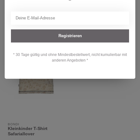
Kundendienst unter
info@kidsdream.ch
oder +41 43 477 07 39.
Wir helfen dir gerne weiter!
Zuletzt angesehen
Registrieren
-23%
* 30 Tage gültig und ohne Mindestbestellwert, nicht kumulierbar mit
anderen Angeboten *
BONDI
Kleinkinder T-Shirt
Safariallover