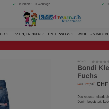
Lieferzeit: 1 - 3 Werktage
1
EUG
ESSEN, TRINKEN
UNTERWEGS
WICKEL- & BADEB
BONDI
Bondi Kl
Fuchs
CHF 
CHF 35,90
Das robuste, elastisc
Denim begeistert.
Les