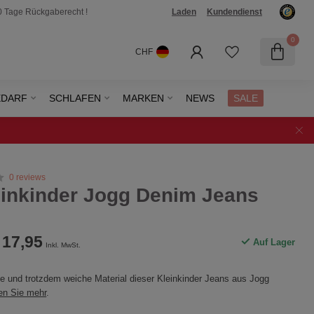
0 Tage Rückgaberecht !
Laden
Kundendienst
0
CHF
EDARF
SCHLAFEN
MARKEN
NEWS
SALE
0 reviews
einkinder Jogg Denim Jeans
17,95
Auf Lager
Inkl. MwSt.
he und trotzdem weiche Material dieser Kleinkinder Jeans aus Jogg
en Sie mehr
.