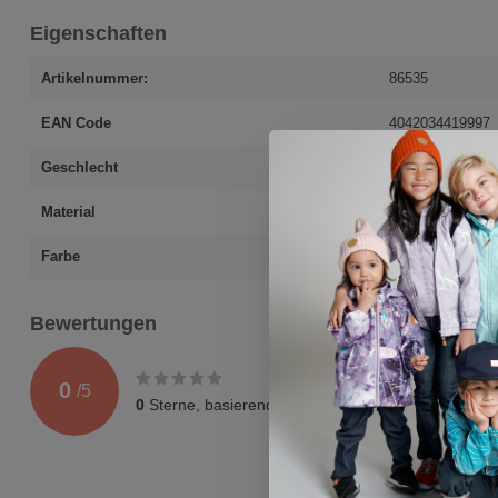
Eigenschaften
Artikelnummer:
86535
EAN Code
4042034419997
Geschlecht
Mädchen
Material
80% Baumwolle; 
Farbe
blau
Bewertungen
0
/
5
0
Sterne, basierend auf
0
Bewertungen