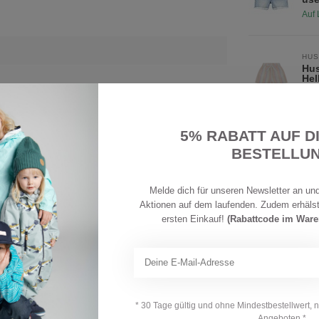
Auf 
HUS
Hus
Hel
Auf 
5% RABATT AUF D
15% Polyester; 5% Elasthan
HUS
Hus
BESTELLU
Do
Auf 
Melde dich für unseren Newsletter an und
Aktionen auf dem laufenden. Zudem erhäls
GAR
ersten Einkauf!
(Rabattcode im War
Gar
us
Ihre Bewertung hinzufügen
Auf 
GAR
* 30 Tage gültig und ohne Mindestbestellwert, 
Gar
Angeboten *