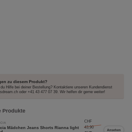
gen zu diesem Produkt?
du Hilfe bei deiner Bestellung? Kontaktiere unseren Kundendienst
dsdream.ch
oder +41 43 477 07 39. Wir helfen dir gerne weiter!
 Produkte
CHF
CIA
43,90
cia Mädchen Jeans Shorts Rianna light
Ansehen
ed