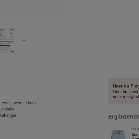
Hast du Fra
Oder brauchst 
unter
info@ki
verstellt werden kann
ückseite
 Anhänger
Ergänzende
GAR
Gar
us