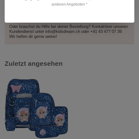
anderen Angeboten *
Hast du Fragen zu diesem Produkt?
Oder brauchst du Hilfe bei deiner Bestellung? Kontaktiere unseren
Kundendienst unter
info@kidsdream.ch
oder +41 43 477 07 39.
Wir helfen dir gerne weiter!
Zuletzt angesehen