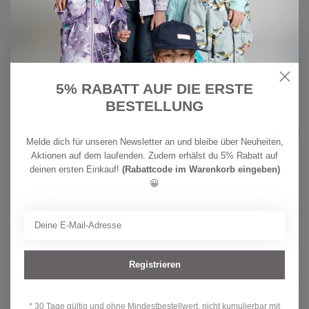
Auf Lager
BECKMANN
CHF
Beckmann Schulrucksack Classic
6-teiliges Set, Ninja Ele
219,00
Auf Lager
5% RABATT AUF DIE ERSTE
BESTELLUNG
CHF
BELMIL
179,90
Belmil CLASSY Schulrucksack-Set
Rose Ballet
CHF
Melde dich für unseren Newsletter an und bleibe über Neuheiten,
Nicht auf Lager
119,90
Aktionen auf dem laufenden. Zudem erhälst du 5% Rabatt auf
deinen ersten Einkauf!
(Rabattcode im Warenkorb eingeben)
😀
BECKMANN
CHF
Beckmann Schulrucksack Active Air
FLX 6-teiliges Set, Blue Lightning
249,00
Auf Lager
Registrieren
BELMIL
CHF
Belmil CLASSY Schulrucksack-Set
Starlight Wings
159,90
Nicht auf Lager
* 30 Tage gültig und ohne Mindestbestellwert, nicht kumulierbar mit