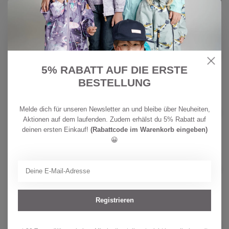
CHF 39,90
Auf Lager
CHF
MINYMO
32,90
Minymo Mädchen T-Shirt
Raindrops on Roses
CHF
5% RABATT AUF DIE ERSTE
Auf Lager
25,90
BESTELLUNG
CHF
REIMA
34,90
Reima Kinder BugProof T-shirt
Melde dich für unseren Newsletter an und bleibe über Neuheiten,
Inista Fresh Mint
CHF
Aktionen auf dem laufenden. Zudem erhälst du 5% Rabatt auf
Auf Lager
24,90
deinen ersten Einkauf!
(Rabattcode im Warenkorb eingeben)
😀
CHF
REIMA
34,90
Reima Kinder BugProof T-shirt
Inista Birch Beige
CHF
Auf Lager
24,90
Registrieren
PROTEST
CHF 49,90
Protest Mädchen Bikini PRTAline