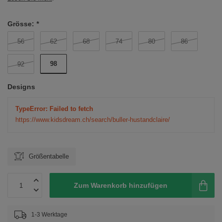
Grösse:
*
56
62
68
74
80
86
98
92
Designs
TypeError: Failed to fetch
https://www.kidsdream.ch/search/buller-hustandclaire/
Größentabelle
Zum Warenkorb hinzufügen
1-3 Werktage