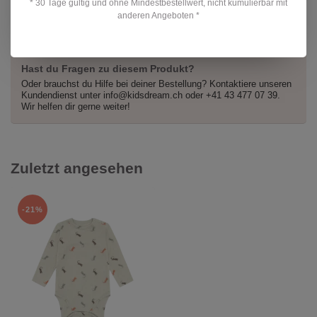
CHF 39,90
* 30 Tage gültig und ohne Mindestbestellwert, nicht kumulierbar mit
Auf Lager
anderen Angeboten *
Hast du Fragen zu diesem Produkt?
Oder brauchst du Hilfe bei deiner Bestellung? Kontaktiere unseren
Kundendienst unter
info@kidsdream.ch
oder +41 43 477 07 39.
Wir helfen dir gerne weiter!
Zuletzt angesehen
-21%