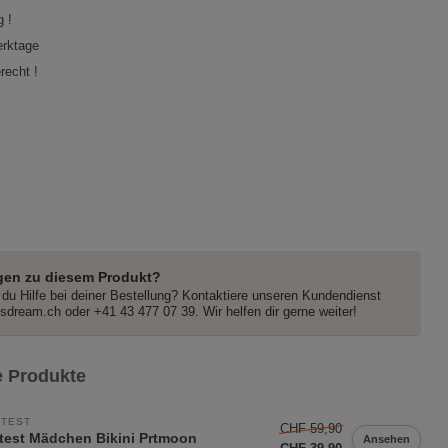
 !
erktage
recht !
gen zu diesem Produkt?
du Hilfe bei deiner Bestellung? Kontaktiere unseren Kundendienst
dsdream.ch
oder +41 43 477 07 39. Wir helfen dir gerne weiter!
 Produkte
TEST
CHF 59,90
test Mädchen Bikini Prtmoon
Ansehen