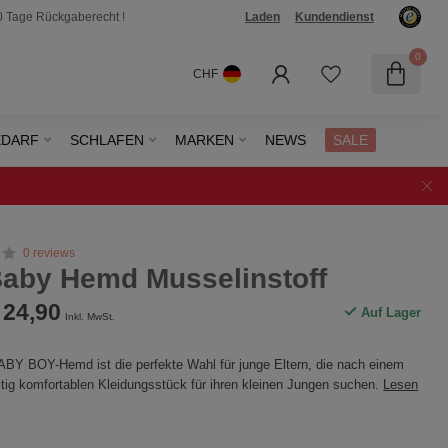
0 Tage Rückgaberecht !
Laden
Kundendienst
0
CHF
EDARF
SCHLAFEN
MARKEN
NEWS
SALE
0 reviews
aby Hemd Musselinstoff
24,90
Auf Lager
Inkl. MwSt.
 BOY-Hemd ist die perfekte Wahl für junge Eltern, die nach einem
eitig komfortablen Kleidungsstück für ihren kleinen Jungen suchen.
Lesen