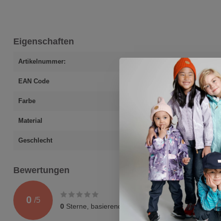
Eigenschaften
Artikelnummer:
49007-135400-0
EAN Code
4060109745888
Farbe
grün
Material
100% Bio-Baumw
Geschlecht
unisex
Bewertungen
0
/
5
0
Sterne, basierend auf
0
Bewertungen