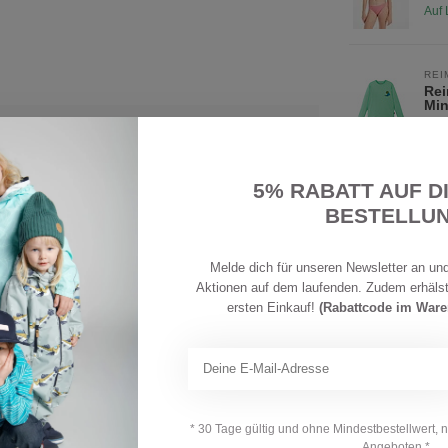
Auf 
REI
Rei
Min
007
Auf 
5% RABATT AUF D
MIN
Min
BESTELLU
Ro
Auf 
olle
Melde dich für unseren Newsletter an und
Aktionen auf dem laufenden. Zudem erhäls
REI
ersten Einkauf!
(Rabattcode im War
Rei
Bei
Auf 
Ihre Bewertung hinzufügen
REI
Rei
* 30 Tage gültig und ohne Mindestbestellwert, 
Blo
Angeboten *