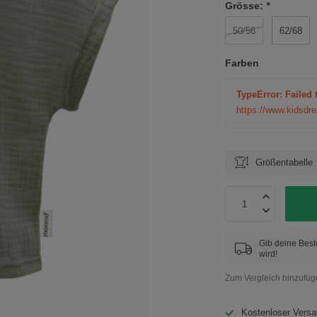
Grösse:
*
50/56
62/68
Farben
TypeError: Failed 
https://www.kidsd
Größentabelle
Gib deine Best
wird!
Zum Vergleich hinzufü
Kostenloser Versa