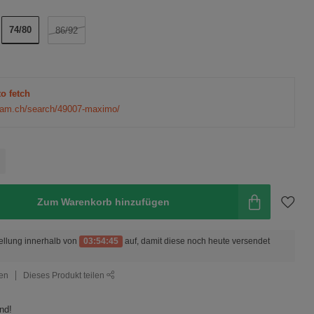
74/80
86/92
to fetch
ream.ch/search/49007-maximo/
Zum Warenkorb hinzufügen
ellung innerhalb von
03:54:44
auf, damit diese noch heute versendet
gen
Dieses Produkt teilen
nd!