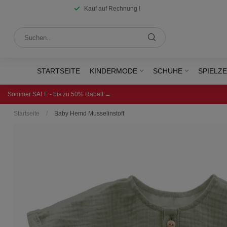
Kauf auf Rechnung !
STARTSEITE
KINDERMODE
SCHUHE
SPIELZ
Sommer SALE - bis zu 50% Rabatt →
Startseite
/
Baby Hemd Musselinstoff