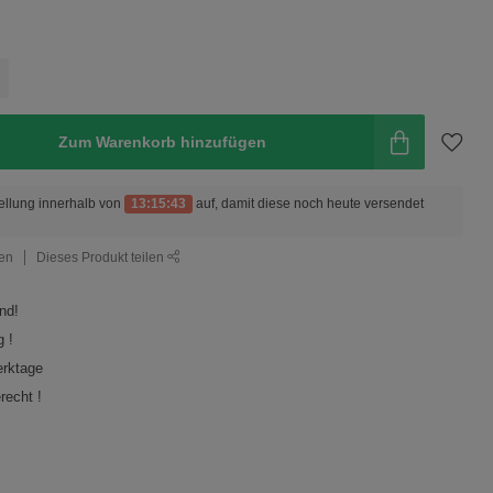
Zum Warenkorb hinzufügen
ellung innerhalb von
13:15:42
auf, damit diese noch heute versendet
gen
Dieses Produkt teilen
nd!
 !
erktage
recht !