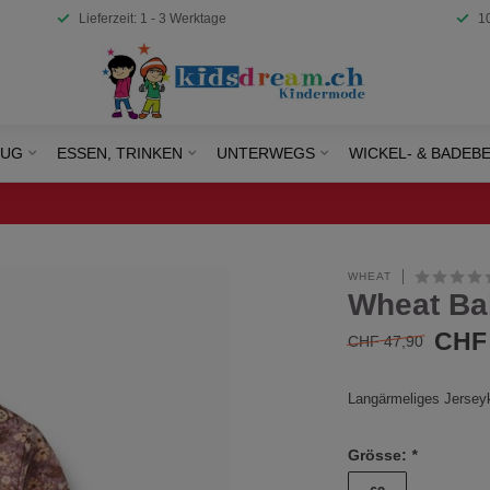
Lieferzeit: 1 - 3 Werktage
1
EUG
ESSEN, TRINKEN
UNTERWEGS
WICKEL- & BADEB
WHEAT
Wheat Ba
CHF 
CHF 47,90
Langärmeliges Jerseyk
Grösse:
*