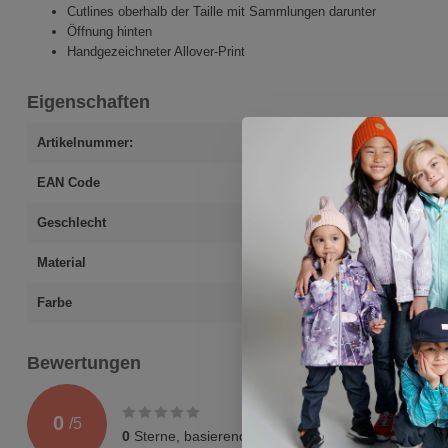
Cutlines oberhalb der Taille mit Sammlungen darunter
Öffnung hinten
Handgezeichneter Allover-Print
Eigenschaften
Artikelnummer:
5566k-135
EAN Code
5715596025690
Geschlecht
Mädchen
Material
95% Bio-Baumwo
Farbe
rosa
Bewertungen
0
/
5
0
Sterne, basierend auf
0
Bewertungen