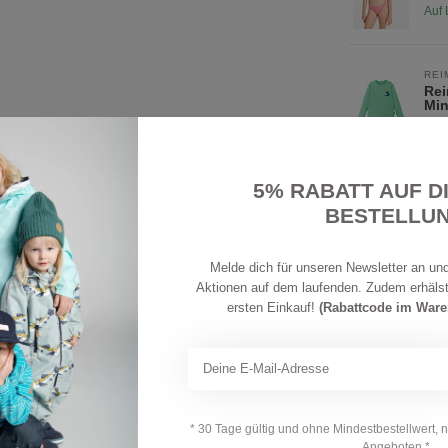
Auf 
REI
Rei
Min
Auf 
5% RABATT AUF D
MIN
Min
BESTELLU
Ro
Auf 
lle, 5% Elastan
Melde dich für unseren Newsletter an und
Aktionen auf dem laufenden. Zudem erhäls
REI
ersten Einkauf!
(Rabattcode im War
Rei
Na
Auf 
REI
Ihre Bewertung hinzufügen
Rei
* 30 Tage gültig und ohne Mindestbestellwert, 
Blo
Angeboten *