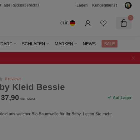
0 Tage Rückgaberecht !
Laden
Kundendienst
0
CHF
EDARF
SCHLAFEN
MARKEN
NEWS
SALE
0 reviews
by Kleid Bessie
37,90
Auf Lager
Inkl. MwSt.
leid aus weicher Bio-Baumwolle für Ihr Baby.
Lesen Sie mehr
.