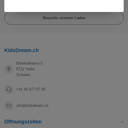
Kundendienst
Besuche unseren Laden
KidsDream.ch
Bahnhofwiese 5
8712 Stäfa
Schweiz
+41 43 477 07 39
info@kidsdream.ch
Öffnungszeiten