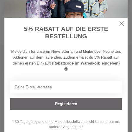
liebsten dort bleiben, so geborgen und angenehm fühlt sich das an. Das
Zelt gibt es in wunderschönen und fröhlichen Farbkombinationen. Somit
ist es nebst Indianernest, Räuberhöhle auch das perfekte Deko-Element
fürs Kinderzimmer.
5% RABATT AUF DIE ERSTE
BESTELLUNG
Melde dich für unseren Newsletter an und bleibe über Neuheiten,
Abonniere jetzt unseren Newsletter
Aktionen auf dem laufenden. Zudem erhälst du 5% Rabatt auf
Bleibe auf dem Laufenden mit unseren Newsletter-Angeboten
deinen ersten Einkauf!
(Rabattcode im Warenkorb eingeben)
😀
Wir sind für dich da
Registrieren
Hast du eine Frage zu unseren Produkten oder deiner Bestellung? Dann
wirf einen Blick auf unsere Kundenservice-Seite. Hier findest du
Angaben zu unserem Unternehmen, Antworten auf häufig gestellte
Fragen und verschiedene Möglichkeiten, uns zu kontaktieren
* 30 Tage gültig und ohne Mindestbestellwert, nicht kumulierbar mit
anderen Angeboten *