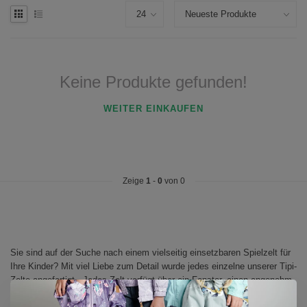
Keine Produkte gefunden!
WEITER EINKAUFEN
Zeige
1
-
0
von 0
Sie sind auf der Suche nach einem vielseitig einsetzbaren Spielzelt für
Ihre Kinder? Mit viel Liebe zum Detail wurde jedes einzelne unserer Tipi-
Zelte angefertigt. Jedes Zelt verfügt über ein Fenster, einen angenehm
wattierten Boden und einen Kissenbezug. Einmal drin möchte man am