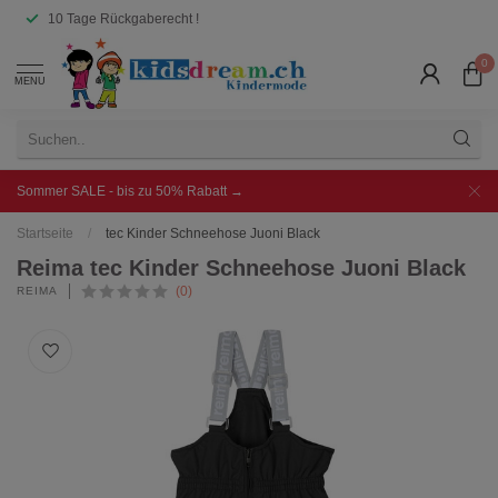
10 Tage Rückgaberecht !
0
MENU
Sommer SALE - bis zu 50% Rabatt →
Startseite
/
tec Kinder Schneehose Juoni Black
Reima tec Kinder Schneehose Juoni Black
(0)
REIMA