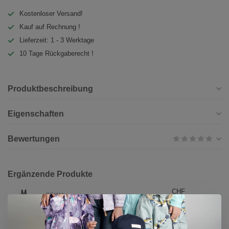
Kostenloser Versand!
Kauf auf Rechnung !
Lieferzeit: 1 - 3 Werktage
10 Tage Rückgaberecht !
Produktbeschreibung
Eigenschaften
Bewertungen
Ergänzende Produkte
CHF
REIMA
109,90
Reima tec Kinder Schneehose
Loikin Black
CHF
Auf Lager
85,90