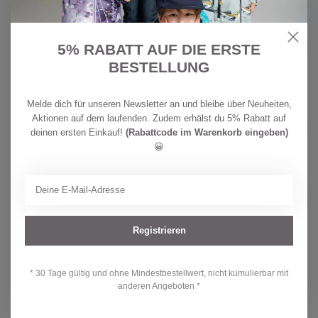
CHF
REIMA
139,90
Reima tec Kinder Schneehose
5% RABATT AUF DIE ERSTE
Terrie Black
CHF
BESTELLUNG
Auf Lager
109,90
Melde dich für unseren Newsletter an und bleibe über Neuheiten,
REIMA
CHF
Aktionen auf dem laufenden. Zudem erhälst du 5% Rabatt auf
Reima tec Kinder Skihose Pello
199,90
black
deinen ersten Einkauf!
(Rabattcode im Warenkorb eingeben)
CHF 99,90
Auf Lager
😀
CHF
REIMA
109,90
Reima tec Kinder Schneehose
Loikin Green Clay
CHF
Auf Lager
85,90
Registrieren
* 30 Tage gültig und ohne Mindestbestellwert, nicht kumulierbar mit
Hast du Fragen zu diesem Produkt?
anderen Angeboten *
Oder brauchst du Hilfe bei deiner Bestellung? Kontaktiere unseren
Kundendienst unter
info@kidsdream.ch
oder +41 43 477 07 39.
Wir helfen dir gerne weiter!