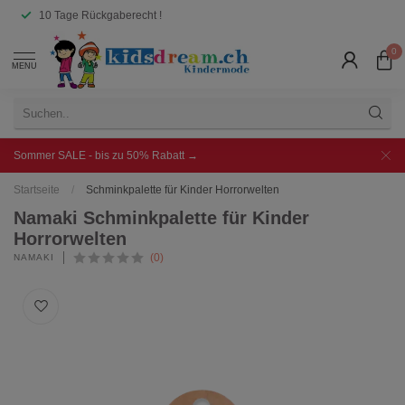
10 Tage Rückgaberecht !
0
MENU
Sommer SALE - bis zu 50% Rabatt →
Startseite
/
Schminkpalette für Kinder Horrorwelten
Namaki Schminkpalette für Kinder
Horrorwelten
(0)
NAMAKI