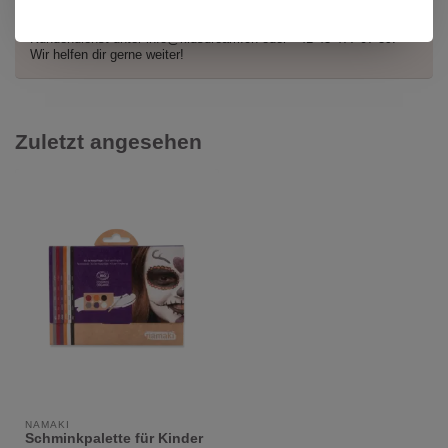
Hast du Fragen zu diesem Produkt?
Oder brauchst du Hilfe bei deiner Bestellung? Kontaktiere unseren
Kundendienst unter
info@kidsdream.ch
oder +41 43 477 07 39.
Wir helfen dir gerne weiter!
Zuletzt angesehen
NAMAKI
Schminkpalette für Kinder