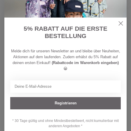
NAMAKI
CHF
Namaki Schminkpalette für Kinder
Ninja & Superhero
16,90
Auf Lager
5% RABATT AUF DIE ERSTE
NAMAKI
BESTELLUNG
CHF
Namaki Schminkpalette für Kinder
Teufel & Spinne
16,90
Auf Lager
Melde dich für unseren Newsletter an und bleibe über Neuheiten,
Aktionen auf dem laufenden. Zudem erhälst du 5% Rabatt auf
deinen ersten Einkauf!
(Rabattcode im Warenkorb eingeben)
NAMAKI
CHF
Namaki Schminkpalette für Kinder
😀
Kürbis & Skelett
16,90
Auf Lager
NAMAKI
CHF
Namaki Schminkpalette für Kinder
Wilde Safari
Registrieren
34,90
Auf Lager
* 30 Tage gültig und ohne Mindestbestellwert, nicht kumulierbar mit
anderen Angeboten *