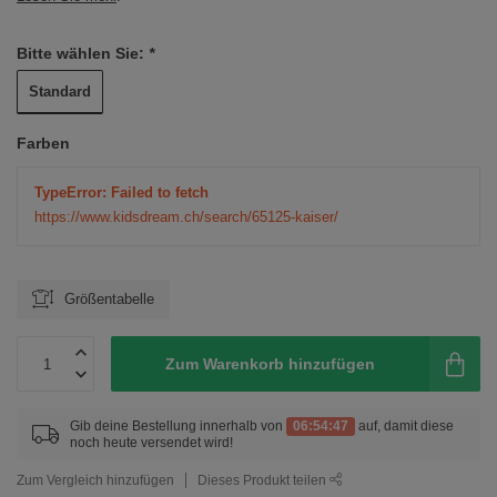
Bitte wählen Sie:
*
Standard
Farben
TypeError: Failed to fetch
https://www.kidsdream.ch/search/65125-kaiser/
Größentabelle
Zum Warenkorb hinzufügen
Gib deine Bestellung innerhalb von
06:54:47
auf, damit diese
noch heute versendet wird!
Zum Vergleich hinzufügen
Dieses Produkt teilen