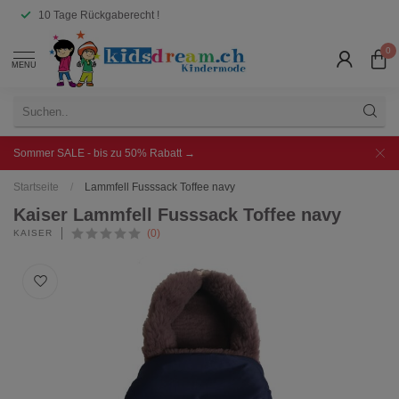
10 Tage Rückgaberecht !
0
MENU
Sommer SALE - bis zu 50% Rabatt →
Startseite
/
Lammfell Fusssack Toffee navy
Kaiser Lammfell Fusssack Toffee navy
(0)
KAISER