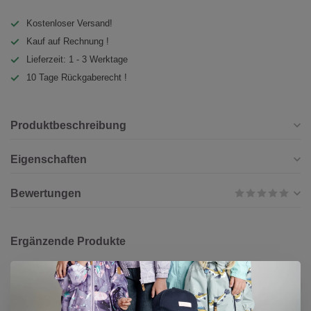
Kostenloser Versand!
Kauf auf Rechnung !
Lieferzeit: 1 - 3 Werktage
10 Tage Rückgaberecht !
Produktbeschreibung
Eigenschaften
Bewertungen
Ergänzende Produkte
KAISER
CHF
Kaiser Einschlagdecke Caroline
Jersey Star light grey
79,90
Auf Lager