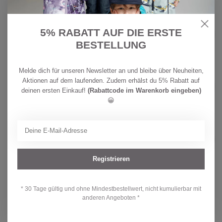
KAISER
CHF
Kaiser Lammfell Fusssack Iglu
5% RABATT AUF DIE ERSTE
Aktion anthracite
259,00
BESTELLUNG
Auf Lager
Melde dich für unseren Newsletter an und bleibe über Neuheiten,
KAISER
Aktionen auf dem laufenden. Zudem erhälst du 5% Rabatt auf
Kaiser Baby Lammfellauflage
CHF 95,90
deinen ersten Einkauf!
(Rabattcode im Warenkorb eingeben)
Auf Lager
😀
KAISER
CHF
Kaiser Lammfell Fusssack Iglu
Aktion black
259,00
Nicht auf Lager
Registrieren
* 30 Tage gültig und ohne Mindestbestellwert, nicht kumulierbar mit
Hast du Fragen zu diesem Produkt?
anderen Angeboten *
Oder brauchst du Hilfe bei deiner Bestellung? Kontaktiere unseren
Kundendienst unter
info@kidsdream.ch
oder +41 43 477 07 39.
Wir helfen dir gerne weiter!