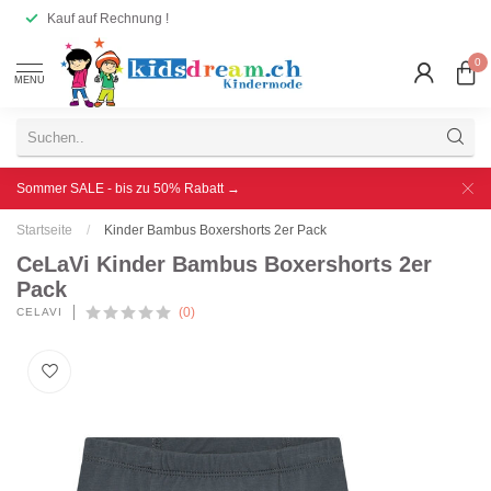
Kauf auf Rechnung !
0
MENU
Sommer SALE - bis zu 50% Rabatt →
Startseite
/
Kinder Bambus Boxershorts 2er Pack
CeLaVi Kinder Bambus Boxershorts 2er
Pack
(0)
CELAVI