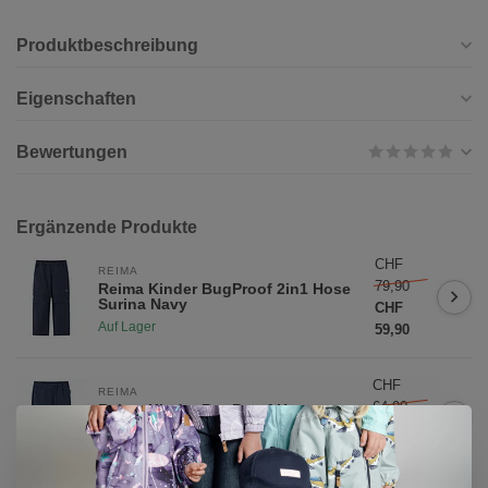
Produktbeschreibung
Eigenschaften
Bewertungen
Ergänzende Produkte
CHF
REIMA
79,90
Reima Kinder BugProof 2in1 Hose
Surina Navy
CHF
Auf Lager
59,90
CHF
REIMA
64,90
Reima Kinder BugProof Hose
Punkiton Navy
CHF
Nicht auf Lager
49,90