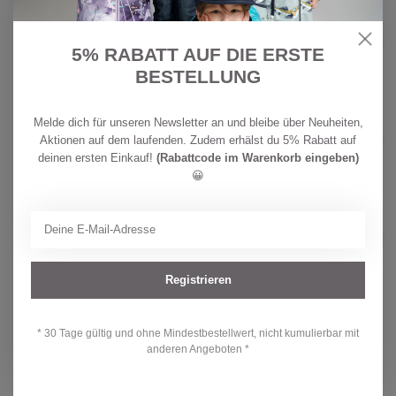
CHF
REIMA
79,90
Reima Kinder BugProof 2in1 Hose
Surina Stone Green
CHF
5% RABATT AUF DIE ERSTE
Auf Lager
59,90
BESTELLUNG
CHF
REIMA
Melde dich für unseren Newsletter an und bleibe über Neuheiten,
79,90
Reima Kinder BugProof 2in1 Hose
Aktionen auf dem laufenden. Zudem erhälst du 5% Rabatt auf
Surina Earthy Beig
CHF
deinen ersten Einkauf!
(Rabattcode im Warenkorb eingeben)
Auf Lager
59,90
😀
CHF
REIMA
64,90
Reima Kinder BugProof Hose
Punkiton Stone Green
CHF
Auf Lager
49,90
Registrieren
Hast du Fragen zu diesem Produkt?
* 30 Tage gültig und ohne Mindestbestellwert, nicht kumulierbar mit
anderen Angeboten *
Oder brauchst du Hilfe bei deiner Bestellung? Kontaktiere unseren
Kundendienst unter
info@kidsdream.ch
oder +41 43 477 07 39.
Wir helfen dir gerne weiter!